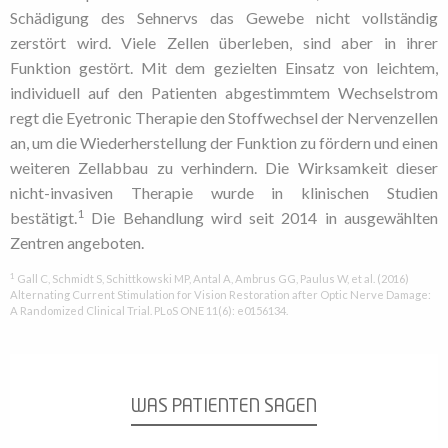
Schädigung des Sehnervs das Gewebe nicht vollständig
zerstört wird. Viele Zellen überleben, sind aber in ihrer
Funktion gestört. Mit dem gezielten Einsatz von leichtem,
individuell auf den Patienten abgestimmtem Wechselstrom
regt die Eyetronic Therapie den Stoffwechsel der Nervenzellen
an, um die Wiederherstellung der Funktion zu fördern und einen
weiteren Zellabbau zu verhindern. Die Wirksamkeit dieser
nicht-invasiven Therapie wurde in klinischen Studien
1
bestätigt.
Die Behandlung wird seit 2014 in ausgewählten
Zentren angeboten.
1
Gall C, Schmidt S, Schittkowski MP, Antal A, Ambrus GG, Paulus W, et al. (2016)
Alternating Current Stimulation for Vision Restoration after Optic Nerve Damage:
A Randomized Clinical Trial. PLoS ONE 11(6): e0156134.
WAS PATIENTEN SAGEN